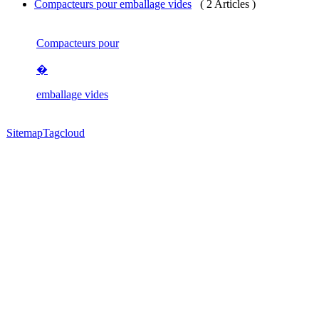
Compacteurs pour emballage vides
( 2 Articles )
Compacteurs pour
�
emballage vides
Sitemap
Tagcloud
Conception exe360
ACSI
réferencement de sites intern
©2010